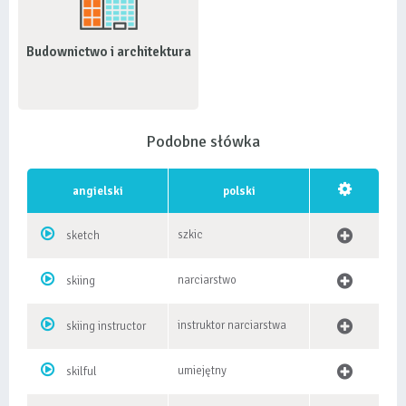
Budownictwo i architektura
Podobne słówka
angielski
polski
szkic
sketch
narciarstwo
skiing
instruktor narciarstwa
skiing instructor
umiejętny
skilful