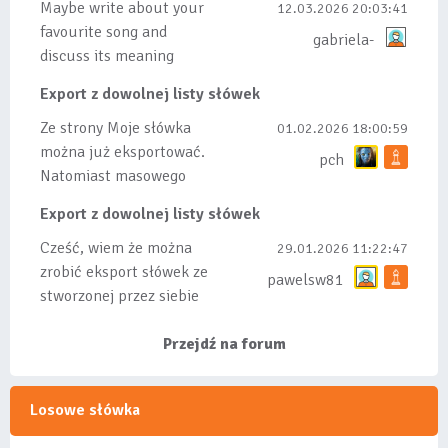
Maybe write about your
12.03.2026 20:03:41
favourite song and
gabriela-
discuss its meaning
Export z dowolnej listy słówek
Ze strony Moje słówka
01.02.2026 18:00:59
można już eksportować.
pch
Natomiast masowego
importu nie będę robił
Export z dowolnej listy słówek
bo wiąże się...
Cześć, wiem że można
29.01.2026 11:22:47
zrobić eksport słówek ze
pawelsw81
stworzonej przez siebie
listy, albo z
wyróżnionych lis...
Przejdź na forum
Losowe słówka