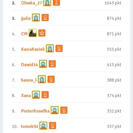
2.
Oliwka_27
1043 pkt
3.
jjulie
874 pkt
4.
CM
871 pkt
5.
KasiaKasiek
553 pkt
6.
Dawid14
415 pkt
7.
hanna_l
388 pkt
8.
Xana
374 pkt
9.
PioterKonefka
352 pkt
10.
tomek92
337 pkt