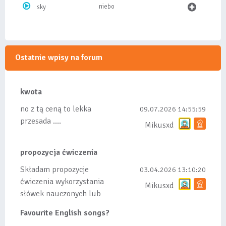
niebo
sky
Ostatnie wpisy na forum
kwota
no z tą ceną to lekka
09.07.2026 14:55:59
przesada ....
Mikusxd
propozycja ćwiczenia
Składam propozycje
03.04.2026 13:10:20
ćwiczenia wykorzystania
Mikusxd
słówek nauczonych lub
dodanych do listy, czy
Favourite English songs?
tez ze wszys...