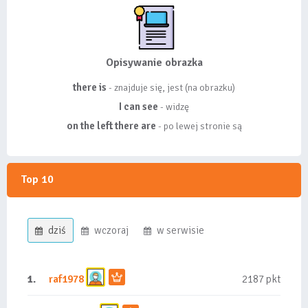
Opisywanie obrazka
there is
- znajduje się, jest (na obrazku)
I can see
- widzę
on the left there are
- po lewej stronie są
Top 10
dziś
wczoraj
w serwisie
1.
raf1978
2187 pkt