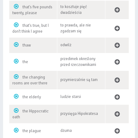
to kosztuje pięć
that's five pounds
dwadzieścia
twenty, please
to prawda, ale nie
that's true, but I
zgadzam się
don't think I agree
odwilż
thaw
przedimek określony
the
przed rzeczownikami
the changing
przymierzalnie są tam
rooms are over there
ludzie starsi
the elderly
the Hippocratic
przysięga Hipokratesa
oath
dżuma
the plague