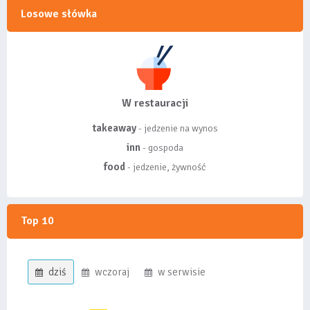
Losowe słówka
W restauracji
takeaway
- jedzenie na wynos
inn
- gospoda
food
- jedzenie, żywność
Top 10
dziś
wczoraj
w serwisie