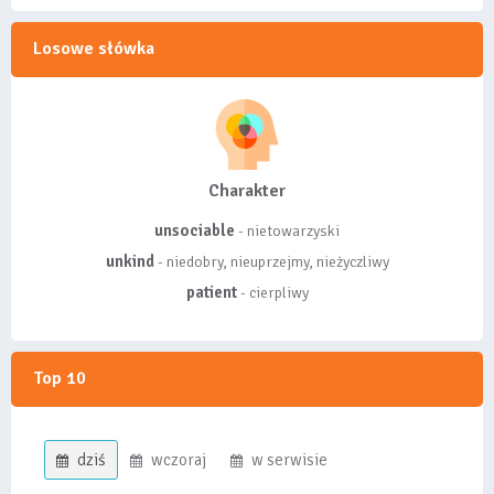
Losowe słówka
Charakter
unsociable
- nietowarzyski
unkind
- niedobry, nieuprzejmy, nieżyczliwy
patient
- cierpliwy
Top 10
dziś
wczoraj
w serwisie