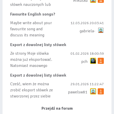
Mikusxd
słówek nauczonych lub
dodanych do listy, czy
Favourite English songs?
tez ze wszys...
Maybe write about your
12.03.2026 20:03:41
favourite song and
gabriela-
discuss its meaning
Export z dowolnej listy słówek
Ze strony Moje słówka
01.02.2026 18:00:59
można już eksportować.
pch
Natomiast masowego
importu nie będę robił
Export z dowolnej listy słówek
bo wiąże się...
Cześć, wiem że można
29.01.2026 11:22:47
zrobić eksport słówek ze
pawelsw81
stworzonej przez siebie
listy, albo z
wyróżnionych lis...
Przejdź na forum