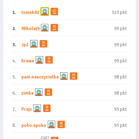
1.
tomek92
323 pkt
2.
Mikolaj9
99 pkt
3.
Jp2
99 pkt
4.
krawa
99 pkt
5.
pani-nauczycielka
98 pkt
6.
zimba
98 pkt
7.
Prajs
95 pkt
8.
poko-spoko
95 pkt