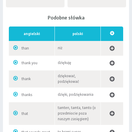
Podobne słówka
angielski
polski
niż
than
dziękuję
thank you
dziękować,
thank
podziękować
dzięki, podziękowania
thanks
tamten, tamta, tamto (o
przedmiocie poza
that
naszym zasięgiem)