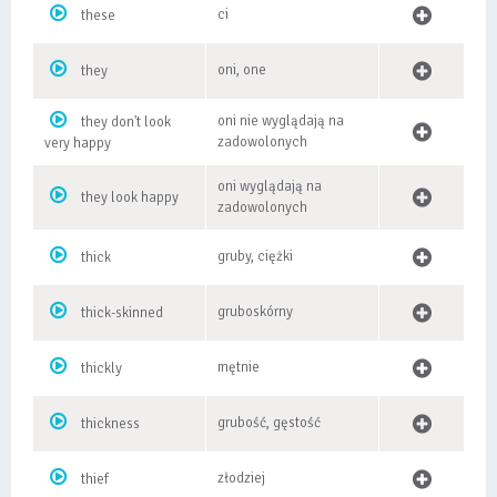
ci
these
oni, one
they
oni nie wyglądają na
they don't look
zadowolonych
very happy
oni wyglądają na
they look happy
zadowolonych
gruby, ciężki
thick
gruboskórny
thick-skinned
mętnie
thickly
grubość, gęstość
thickness
złodziej
thief