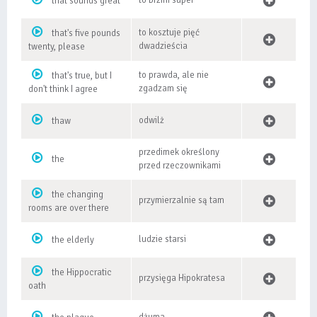
to brzmi super
that sounds great
to kosztuje pięć
that's five pounds
dwadzieścia
twenty, please
to prawda, ale nie
that's true, but I
zgadzam się
don't think I agree
odwilż
thaw
przedimek określony
the
przed rzeczownikami
the changing
przymierzalnie są tam
rooms are over there
ludzie starsi
the elderly
the Hippocratic
przysięga Hipokratesa
oath