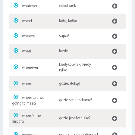
cokolwiek
whatever
koło, kółko
wheel
sapać
wheeze
kiedy
when
kiedykolwiek, kiedy
whenever
tylko
gdzie, dokąd
where
where are we
gdzie się spotkamy?
going to meet?
where's the
gdzie jest lotnisko?
airport?
podczas gdy, natomiast