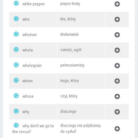
pieprz biały
white pepper
kto, który
who
ktokolwiek
whoever
całość, ogół
whole
pełnoziarnisty
wholegrain
kogo, który
whom
czyj, który
whose
dlaczego
why
dlaczego nie pójdziemy
why don't we go to
do cyrku?
the circus?