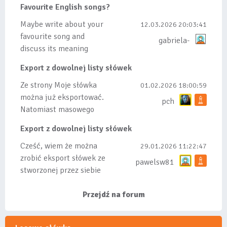
dodanych do listy, czy
Favourite English songs?
tez ze wszys...
Maybe write about your
12.03.2026 20:03:41
favourite song and
gabriela-
discuss its meaning
Export z dowolnej listy słówek
Ze strony Moje słówka
01.02.2026 18:00:59
można już eksportować.
pch
Natomiast masowego
importu nie będę robił
Export z dowolnej listy słówek
bo wiąże się...
Cześć, wiem że można
29.01.2026 11:22:47
zrobić eksport słówek ze
pawelsw81
stworzonej przez siebie
listy, albo z
wyróżnionych lis...
Przejdź na forum