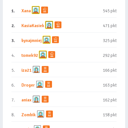
1.
Xana
545 pkt
2.
KasiaKasiek
471 pkt
3.
bynajmniej
325 pkt
4.
tomek92
292 pkt
5.
iza21
166 pkt
6.
Droger
163 pkt
7.
aniax
162 pkt
8.
Zombik
158 pkt