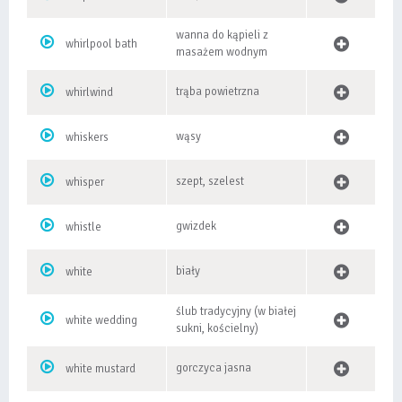
wanna do kąpieli z
whirlpool bath
masażem wodnym
trąba powietrzna
whirlwind
wąsy
whiskers
szept, szelest
whisper
gwizdek
whistle
biały
white
ślub tradycyjny (w białej
white wedding
sukni, kościelny)
gorczyca jasna
white mustard