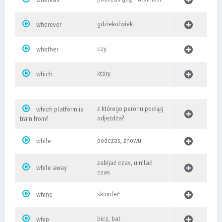
whereas
gdziekolwiek
wherever
czy
whether
który
which
z którego peronu pociąg
which platform is
odjeżdża?
train from?
podczas, znowu
while
zabijać czas, umilać
while away
czas
skomleć
whine
bicz, bat
whip