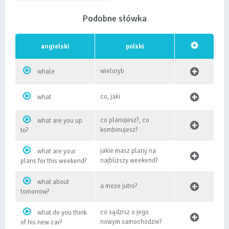
Podobne słówka
angielski
polski
wieloryb
whale
co, jaki
what
co planujesz?, co
what are you up
kombinujesz?
to?
jakie masz plany na
what are your
najbliższy weekend?
plans for this weekend?
what about
a może jutro?
tomorrow?
co sądzisz o jego
what do you think
nowym samochodzie?
of his new car?