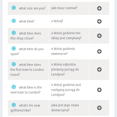
jaki masz rozmiar?
what size are you?
o której?
what time?
o której godzinie ten
what time does
sklep jest zamykany?
this shop close?
o której godzinie
what time do you
otwieracie?
open?
o której odjeżdża
what time does
pierwszy pociąg do
the first train to London
Londynu?
leave?
o której godzinie jest
what time is the
następny pociąg do
next train to London?
Londynu?
jaka jest jego nowa
what's his new
dziewczyna?
girlfriend like?