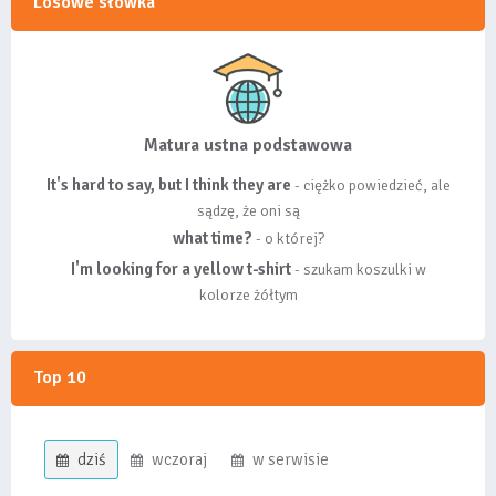
Losowe słówka
Matura ustna podstawowa
It's hard to say, but I think they are
- ciężko powiedzieć, ale
sądzę, że oni są
what time?
- o której?
I'm looking for a yellow t-shirt
- szukam koszulki w
kolorze żółtym
Top 10
dziś
wczoraj
w serwisie