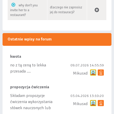
why don't you
dlaczego nie zaprosisz
invite her to a
jej do restauracji?
restaurant?
Ostatnie wpisy na forum
kwota
no z tą ceną to lekka
09.07.2026 14:55:59
przesada ....
Mikusxd
propozycja ćwiczenia
Składam propozycje
03.04.2026 13:10:20
ćwiczenia wykorzystania
Mikusxd
słówek nauczonych lub