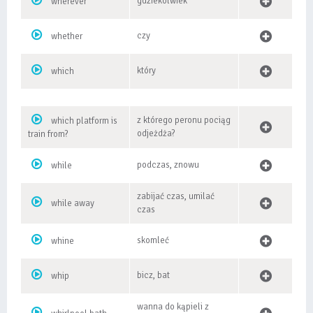
gdziekolwiek
wherever
czy
whether
który
which
z którego peronu pociąg
which platform is
odjeżdża?
train from?
podczas, znowu
while
zabijać czas, umilać
while away
czas
skomleć
whine
bicz, bat
whip
wanna do kąpieli z