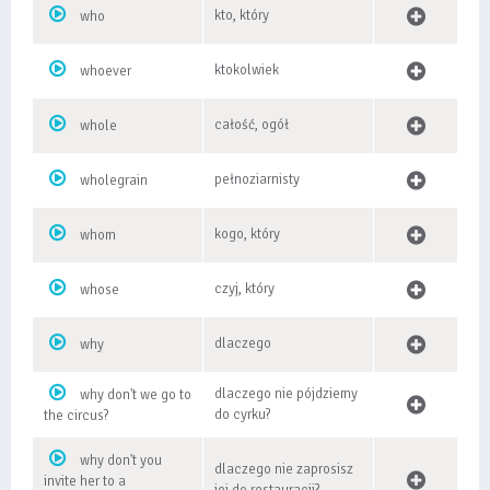
kto, który
who
ktokolwiek
whoever
całość, ogół
whole
pełnoziarnisty
wholegrain
kogo, który
whom
czyj, który
whose
dlaczego
why
dlaczego nie pójdziemy
why don't we go to
do cyrku?
the circus?
why don't you
dlaczego nie zaprosisz
invite her to a