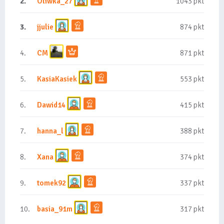
2.
Oliwka_27
1043 pkt
3.
jjulie
874 pkt
4.
CM
871 pkt
5.
KasiaKasiek
553 pkt
6.
Dawid14
415 pkt
7.
hanna_l
388 pkt
8.
Xana
374 pkt
9.
tomek92
337 pkt
10.
basia_91m
317 pkt