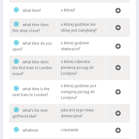
o której?
what time?
o której godzinie ten
what time does
sklep jest zamykany?
this shop close?
o której godzinie
what time do you
otwieracie?
open?
o której odjeżdża
what time does
pierwszy pociąg do
the first train to London
Londynu?
leave?
o której godzinie jest
what time is the
następny pociąg do
next train to London?
Londynu?
jaka jest jego nowa
what's his new
dziewczyna?
girlfriend like?
cokolwiek
whatever