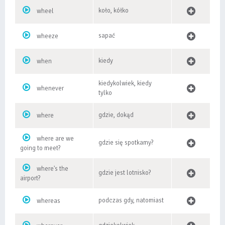
koło, kółko
wheel
sapać
wheeze
kiedy
when
kiedykolwiek, kiedy
whenever
tylko
gdzie, dokąd
where
where are we
gdzie się spotkamy?
going to meet?
where's the
gdzie jest lotnisko?
airport?
podczas gdy, natomiast
whereas