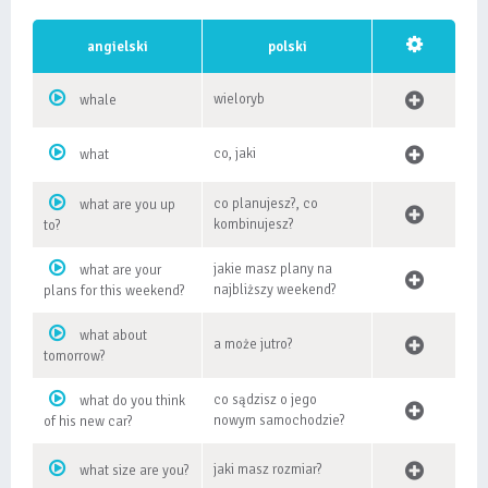
angielski
polski
wieloryb
whale
co, jaki
what
co planujesz?, co
what are you up
kombinujesz?
to?
jakie masz plany na
what are your
najbliższy weekend?
plans for this weekend?
what about
a może jutro?
tomorrow?
co sądzisz o jego
what do you think
nowym samochodzie?
of his new car?
jaki masz rozmiar?
what size are you?