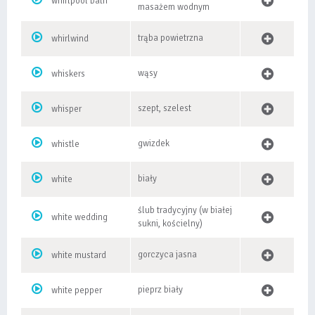
whirlpool bath
masażem wodnym
trąba powietrzna
whirlwind
wąsy
whiskers
szept, szelest
whisper
gwizdek
whistle
biały
white
ślub tradycyjny (w białej
white wedding
sukni, kościelny)
gorczyca jasna
white mustard
pieprz biały
white pepper