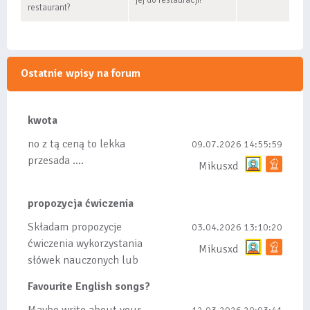
jej do restauracji?
restaurant?
Ostatnie wpisy na forum
kwota
no z tą ceną to lekka
09.07.2026 14:55:59
przesada ....
Mikusxd
propozycja ćwiczenia
Składam propozycje
03.04.2026 13:10:20
ćwiczenia wykorzystania
Mikusxd
słówek nauczonych lub
dodanych do listy, czy
Favourite English songs?
tez ze wszys...