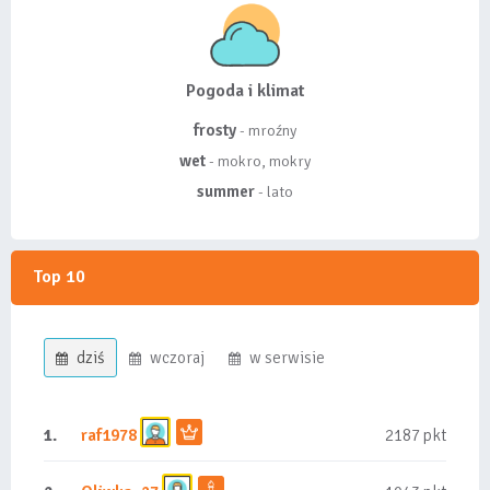
Pogoda i klimat
frosty
- mroźny
wet
- mokro, mokry
summer
- lato
Top 10
dziś
wczoraj
w serwisie
1.
raf1978
2187 pkt