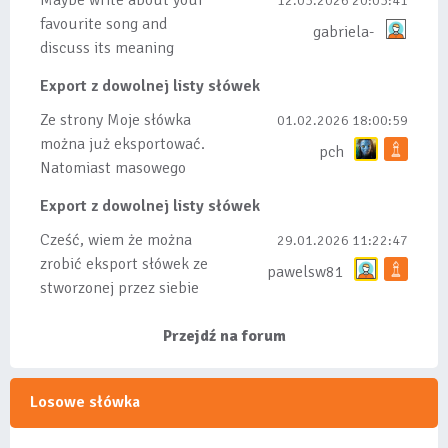
Maybe write about your
12.03.2026 20:03:41
favourite song and
gabriela-
discuss its meaning
Export z dowolnej listy słówek
Ze strony Moje słówka
01.02.2026 18:00:59
można już eksportować.
pch
Natomiast masowego
importu nie będę robił
Export z dowolnej listy słówek
bo wiąże się...
Cześć, wiem że można
29.01.2026 11:22:47
zrobić eksport słówek ze
pawelsw81
stworzonej przez siebie
listy, albo z
wyróżnionych lis...
Przejdź na forum
Losowe słówka