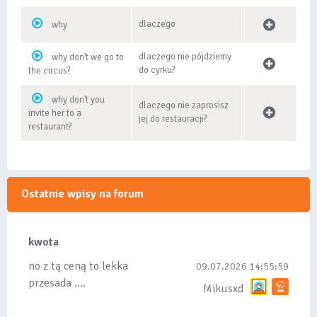
dlaczego
why
dlaczego nie pójdziemy
why don't we go to
do cyrku?
the circus?
why don't you
dlaczego nie zaprosisz
invite her to a
jej do restauracji?
restaurant?
Ostatnie wpisy na forum
kwota
no z tą ceną to lekka
09.07.2026 14:55:59
przesada ....
Mikusxd