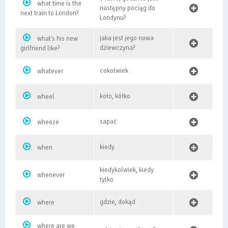
what time is the
następny pociąg do
next train to London?
Londynu?
jaka jest jego nowa
what's his new
dziewczyna?
girlfriend like?
cokolwiek
whatever
koło, kółko
wheel
sapać
wheeze
kiedy
when
kiedykolwiek, kiedy
whenever
tylko
gdzie, dokąd
where
where are we