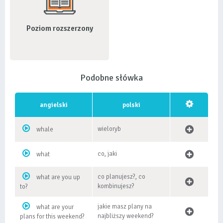
Poziom rozszerzony
Podobne słówka
angielski
polski
wieloryb
whale
co, jaki
what
co planujesz?, co
what are you up
kombinujesz?
to?
jakie masz plany na
what are your
najbliższy weekend?
plans for this weekend?