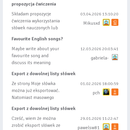
propozycja ćwiczenia
Składam propozycje
03.04.2026 13:10:20
ćwiczenia wykorzystania
Mikusxd
słówek nauczonych lub
dodanych do listy, czy
Favourite English songs?
tez ze wszys...
Maybe write about your
12.03.2026 20:03:41
favourite song and
gabriela-
discuss its meaning
Export z dowolnej listy słówek
Ze strony Moje słówka
01.02.2026 18:00:59
można już eksportować.
pch
Natomiast masowego
importu nie będę robił
Export z dowolnej listy słówek
bo wiąże się...
Cześć, wiem że można
29.01.2026 11:22:47
zrobić eksport słówek ze
pawelsw81