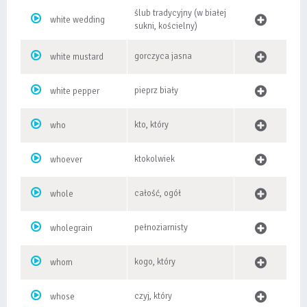
ślub tradycyjny (w białej
white wedding
sukni, kościelny)
gorczyca jasna
white mustard
pieprz biały
white pepper
kto, który
who
ktokolwiek
whoever
całość, ogół
whole
pełnoziarnisty
wholegrain
kogo, który
whom
czyj, który
whose