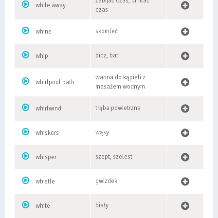
zabijać czas, umilać
while away
czas
skomleć
whine
bicz, bat
whip
wanna do kąpieli z
whirlpool bath
masażem wodnym
trąba powietrzna
whirlwind
wąsy
whiskers
szept, szelest
whisper
gwizdek
whistle
biały
white