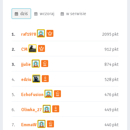
dziś
wczoraj
w serwisie
1.
raf1978
2095 pkt
2.
CM
912 pkt
3.
jjulie
874 pkt
4.
edziu
528 pkt
5.
EchoFusion
476 pkt
6.
Oliwka_27
449 pkt
7.
EmmaW
440 pkt