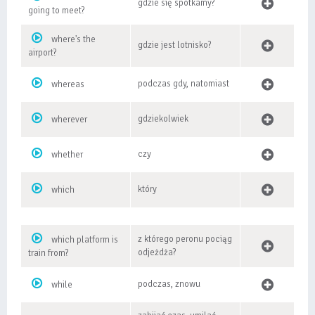
gdzie się spotkamy?
going to meet?
where's the
gdzie jest lotnisko?
airport?
podczas gdy, natomiast
whereas
gdziekolwiek
wherever
czy
whether
który
which
z którego peronu pociąg
which platform is
odjeżdża?
train from?
podczas, znowu
while