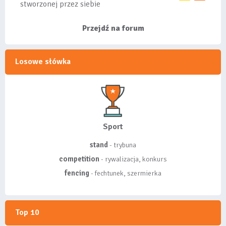
stworzonej przez siebie
listy, albo z
wyróżnionych lis...
Przejdź na forum
Losowe słówka
Sport
stand
- trybuna
competition
- rywalizacja, konkurs
fencing
- fechtunek, szermierka
Top 10