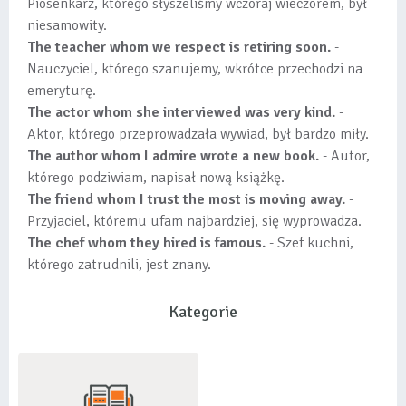
Piosenkarz, którego słyszeliśmy wczoraj wieczorem, był
niesamowity.
The teacher whom we respect is retiring soon.
-
Nauczyciel, którego szanujemy, wkrótce przechodzi na
emeryturę.
The actor whom she interviewed was very kind.
-
Aktor, którego przeprowadzała wywiad, był bardzo miły.
The author whom I admire wrote a new book.
- Autor,
którego podziwiam, napisał nową książkę.
The friend whom I trust the most is moving away.
-
Przyjaciel, któremu ufam najbardziej, się wyprowadza.
The chef whom they hired is famous.
- Szef kuchni,
którego zatrudnili, jest znany.
Kategorie