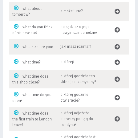
what about
a może jutro?
tomorrow?
co sądzisz o jego
what do you think
nowym samochodzie?
of his new car?
jaki masz rozmiar?
what size are you?
o której?
what time?
o której godzinie ten
what time does
sklep jest zamykany?
this shop close?
o której godzinie
what time do you
otwieracie?
open?
o której odjeżdża
what time does
pierwszy pociąg do
the first train to London
Londynu?
leave?
o której godzinie jest