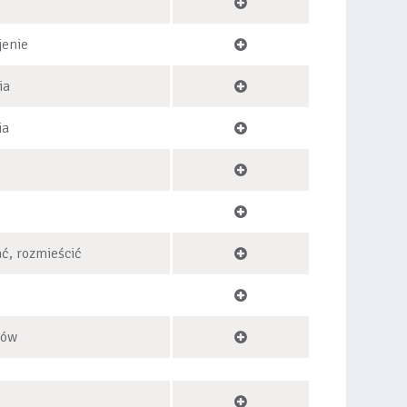
jenie
ia
ia
ć, rozmieścić
tów