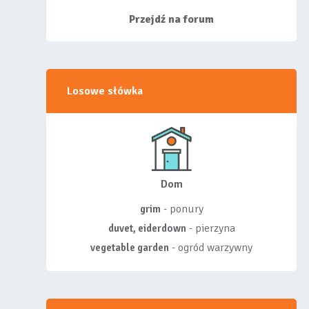
siebie listy, albo z
wyróżnionych lis...
Przejdź na forum
Losowe słówka
Dom
- ponury
grim
- pierzyna
duvet, eiderdown
- ogród warzywny
vegetable garden