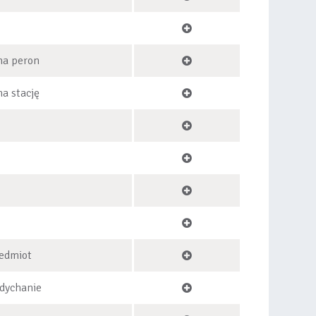
na peron
na stację
zedmiot
dychanie