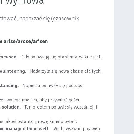
 i wymowa
stawać, nadarzać się (czasownik
em
arise/arose/arisen
 focused.
- Gdy pojawiają się problemy, ważne jest,
volunteering.
- Nadarzyła się nowa okazja dla tych,
standing.
- Napięcia pojawiły się podczas
ze swojego miejsca, aby przywitać gości.
 solution.
- Ten problem pojawił się wcześniej, i
się jakieś pytania, proszę śmiało pytać.
eam managed them well.
- Wiele wyzwań pojawiło