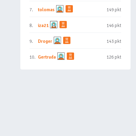
7.
tolomas
149 pkt
8.
iza21
146 pkt
9.
Droger
143 pkt
10.
Gertruda
126 pkt