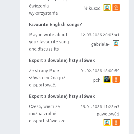
ćwiczenia
Mikusxd
wykorzystania
słówek nauczonych
Favourite English songs?
lub dodanych do
listy, czy tez ze
Maybe write about
12.03.2026 20:03:41
wszys...
your favourite song
gabriela-
and discuss its
meaning
Export z dowolnej listy słówek
Ze strony Moje
01.02.2026 18:00:59
słówka można już
pch
eksportować.
Natomiast
Export z dowolnej listy słówek
masowego importu
nie będę robił bo
Cześć, wiem że
29.01.2026 11:22:47
wiąże się...
można zrobić
pawelsw81
eksport słówek ze
stworzonej przez