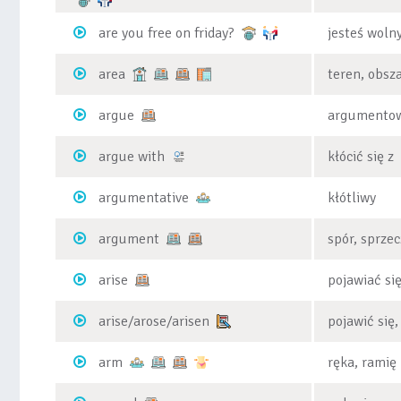
are you free on friday?
jesteś woln
area
teren, obsz
argue
argumentowa
argue with
kłócić się z
argumentative
kłótliwy
argument
spór, sprze
arise
pojawiać si
arise/arose/arisen
pojawić się
arm
ręka, ramię