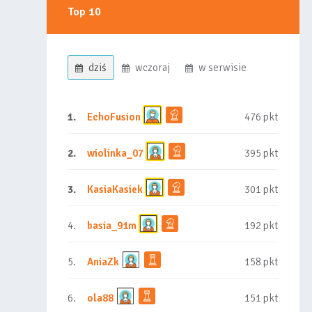
Top 10
dziś
wczoraj
w serwisie
1.
EchoFusion
476 pkt
2.
wiolinka_07
395 pkt
3.
KasiaKasiek
301 pkt
4.
basia_91m
192 pkt
5.
AniaZk
158 pkt
6.
ola88
151 pkt