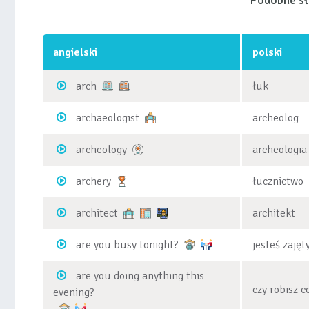
Podobne s
angielski
polski
arch
łuk
archaeologist
archeolog
archeology
archeologia
archery
łucznictwo
architect
architekt
are you busy tonight?
jesteś zajęt
are you doing anything this
czy robisz 
evening?