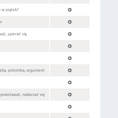
y w piątek?
ar
ć, spierać się
czka, polemika, argument
ę
, powstawać, nadarzać się