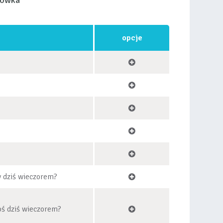
łówka
opcje
y dziś wieczorem?
coś dziś wieczorem?