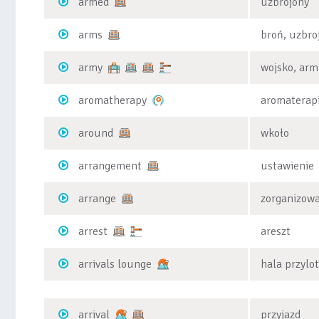
armed
uzbrojony
arms
broń, uzbro
army
wojsko, arm
aromatherapy
aromaterap
around
wkoło
arrangement
ustawienie
arrange
zorganizowa
arrest
areszt
arrivals lounge
hala przylo
arrival
przyjazd