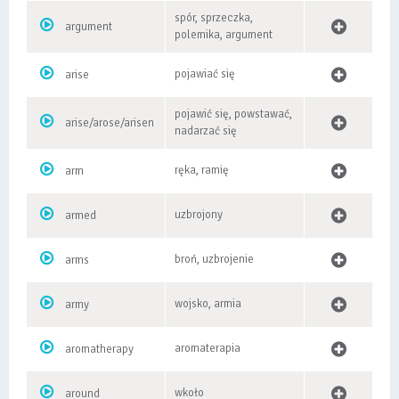
spór, sprzeczka,
argument
polemika, argument
pojawiać się
arise
pojawić się, powstawać,
arise/arose/arisen
nadarzać się
ręka, ramię
arm
uzbrojony
armed
broń, uzbrojenie
arms
wojsko, armia
army
aromaterapia
aromatherapy
wkoło
around