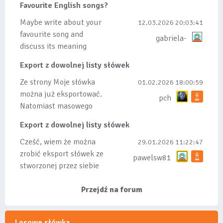
Favourite English songs?
tez ze wszys...
Maybe write about your
12.03.2026 20:03:41
favourite song and
gabriela-
discuss its meaning
Export z dowolnej listy słówek
Ze strony Moje słówka
01.02.2026 18:00:59
można już eksportować.
pch
Natomiast masowego
importu nie będę robił
Export z dowolnej listy słówek
bo wiąże się...
Cześć, wiem że można
29.01.2026 11:22:47
zrobić eksport słówek ze
pawelsw81
stworzonej przez siebie
listy, albo z
wyróżnionych lis...
Przejdź na forum
Losowe słówka