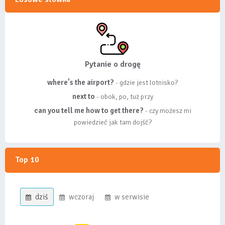
Pytanie o drogę
where's the airport?
- gdzie jest lotnisko?
next to
- obok, po, tuż przy
can you tell me how to get there?
- czy możesz mi
powiedzieć jak tam dojść?
Top 10
dziś
wczoraj
w serwisie