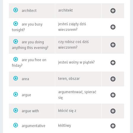
architekt
architect
jesteś zajęty dziś
are you busy
wieczorem?
tonight?
czy robisz coś dziś
are you doing
wieczorem?
anything this evening?
are you free on
jesteś wolny w piątek?
friday?
teren, obszar
area
argumentować, spierać
argue
się
kłócić się z
argue with
kłótliwy
argumentative