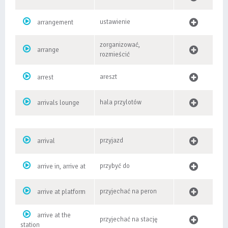
ustawienie
arrangement
zorganizować,
arrange
rozmieścić
areszt
arrest
hala przylotów
arrivals lounge
przyjazd
arrival
przybyć do
arrive in, arrive at
przyjechać na peron
arrive at platform
arrive at the
przyjechać na stację
station