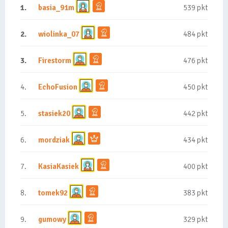
1.
basia_91m
539 pkt
2.
wiolinka_07
484 pkt
3.
Firestorm
476 pkt
4.
EchoFusion
450 pkt
5.
stasiek20
442 pkt
6.
mordziak
434 pkt
7.
KasiaKasiek
400 pkt
8.
tomek92
383 pkt
9.
gumowy
329 pkt