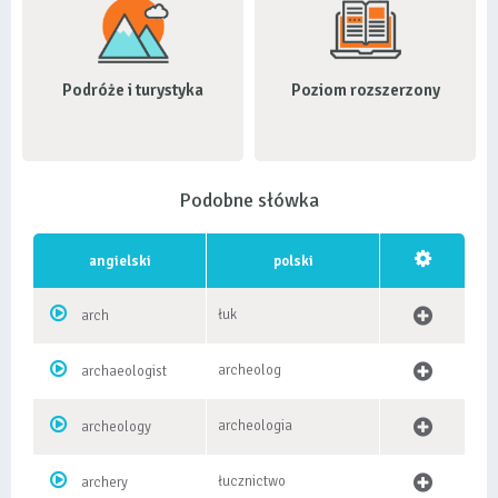
Podróże i turystyka
Poziom rozszerzony
Podobne słówka
angielski
polski
łuk
arch
archeolog
archaeologist
archeologia
archeology
łucznictwo
archery