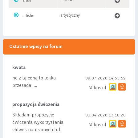
artysta
artist
artystyczny
artistic
Ostatnie wpisy na forum
kwota
no z tą ceną to lekka
09.07.2026 14:55:59
przesada ....
Mikusxd
propozycja ćwiczenia
Składam propozycje
03.04.2026 13:10:20
ćwiczenia wykorzystania
Mikusxd
słówek nauczonych lub
dodanych do listy, czy