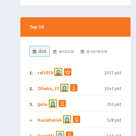
Top 10
dziś
wczoraj
w serwisie
1.
raf1978
2037 pkt
2.
Oliwka_27
1043 pkt
3.
jjulie
703 pkt
4.
KasiaKasiek
528 pkt