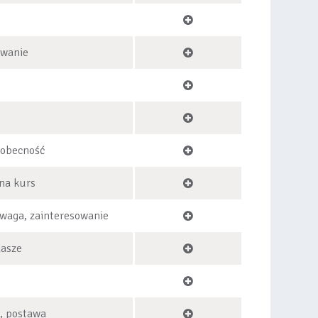
owanie
 obecność
na kurs
waga, zainteresowanie
dasze
, postawa