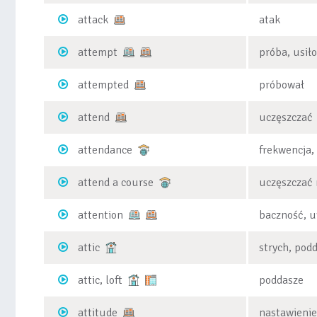
attack
atak
attempt
próba, usił
attempted
próbował
attend
uczęszczać
attendance
frekwencja,
attend a course
uczęszczać 
attention
baczność, u
attic
strych, pod
attic, loft
poddasze
attitude
nastawienie