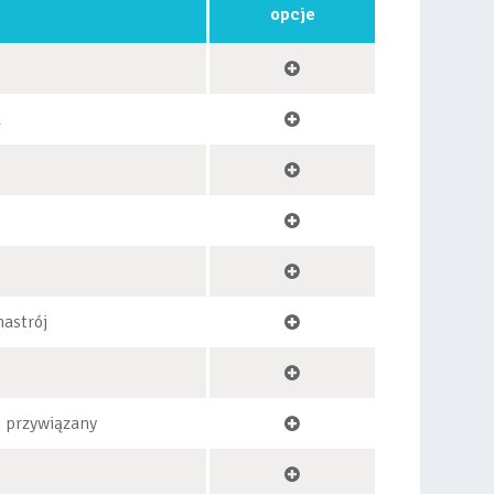
opcje
u
nastrój
, przywiązany