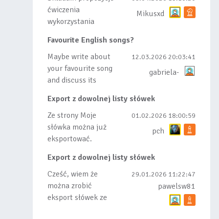
ćwiczenia
Mikusxd
wykorzystania
słówek nauczonych
Favourite English songs?
lub dodanych do
listy, czy tez ze
Maybe write about
12.03.2026 20:03:41
wszys...
your favourite song
gabriela-
and discuss its
meaning
Export z dowolnej listy słówek
Ze strony Moje
01.02.2026 18:00:59
słówka można już
pch
eksportować.
Natomiast
Export z dowolnej listy słówek
masowego importu
nie będę robił bo
Cześć, wiem że
29.01.2026 11:22:47
wiąże się...
można zrobić
pawelsw81
eksport słówek ze
stworzonej przez