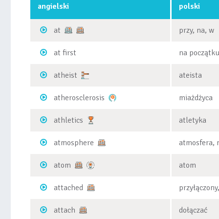
angielski
polski
at
przy, na, w
at first
na początk
atheist
ateista
atherosclerosis
miażdżyca
athletics
atletyka
atmosphere
atmosfera, 
atom
atom
attached
przyłączony
attach
dołączać