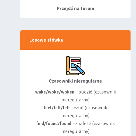
siebie listy, albo z
wyróżnionych lis...
Przejdź na forum
Losowe słówka
Czasowniki nieregularne
- budzić (czasownik
wake/woke/woken
nieregularny)
- czuć (czasownik
feel/felt/felt
nieregularny)
- znaleźć (czasownik
find/found/found
nieregularny)