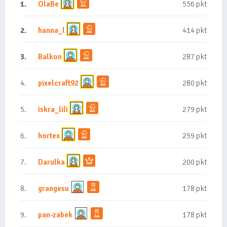
1.
OlaBe
556 pkt
2.
hanna_l
414 pkt
3.
Balkon
287 pkt
4.
pixelcraft92
280 pkt
5.
iskra_lili
279 pkt
6.
hortex
259 pkt
7.
Darulka
200 pkt
8.
grangesu
178 pkt
9.
pan-zabek
178 pkt