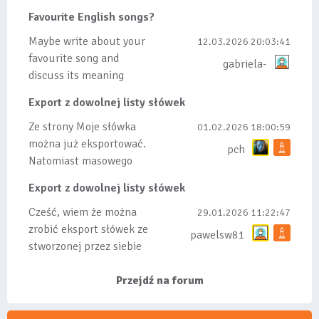
dodanych do listy, czy
Favourite English songs?
tez ze wszys...
Maybe write about your
12.03.2026 20:03:41
favourite song and
gabriela-
discuss its meaning
Export z dowolnej listy słówek
Ze strony Moje słówka
01.02.2026 18:00:59
można już eksportować.
pch
Natomiast masowego
importu nie będę robił
Export z dowolnej listy słówek
bo wiąże się...
Cześć, wiem że można
29.01.2026 11:22:47
zrobić eksport słówek ze
pawelsw81
stworzonej przez siebie
listy, albo z
wyróżnionych lis...
Przejdź na forum