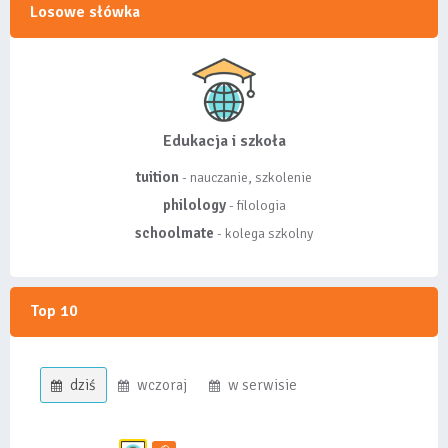
Losowe słówka
Edukacja i szkoła
tuition
- nauczanie, szkolenie
philology
- filologia
schoolmate
- kolega szkolny
Top 10
dziś
wczoraj
w serwisie