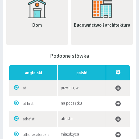
Dom
Budownictwo i architektura
Podobne słówka
angielski
polski
przy, na, w
at
na początku
at first
ateista
atheist
miażdżyca
atherosclerosis