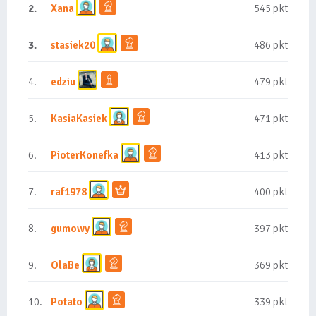
2.
Xana
545 pkt
3.
stasiek20
486 pkt
4.
edziu
479 pkt
5.
KasiaKasiek
471 pkt
6.
PioterKonefka
413 pkt
7.
raf1978
400 pkt
8.
gumowy
397 pkt
9.
OlaBe
369 pkt
10.
Potato
339 pkt