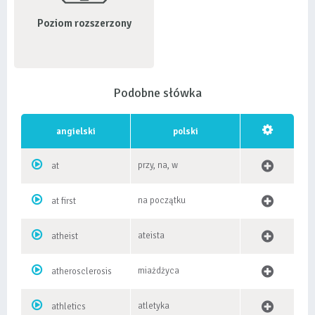
Poziom rozszerzony
Podobne słówka
angielski
polski
przy, na, w
at
na początku
at first
ateista
atheist
miażdżyca
atherosclerosis
atletyka
athletics