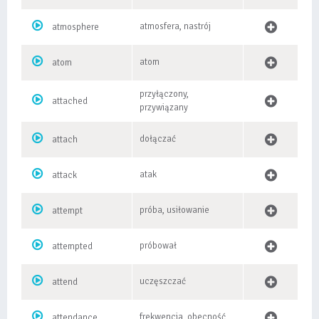
atmosfera, nastrój
atmosphere
atom
atom
przyłączony,
attached
przywiązany
dołączać
attach
atak
attack
próba, usiłowanie
attempt
próbował
attempted
uczęszczać
attend
frekwencja, obecność
attendance