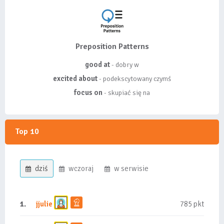
Preposition Patterns
good at
- dobry w
excited about
- podekscytowany czymś
focus on
- skupiać się na
Top 10
dziś
wczoraj
w serwisie
1.
jjulie
785 pkt