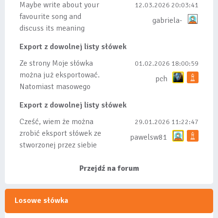
Maybe write about your
12.03.2026 20:03:41
favourite song and
gabriela-
discuss its meaning
Export z dowolnej listy słówek
Ze strony Moje słówka
01.02.2026 18:00:59
można już eksportować.
pch
Natomiast masowego
importu nie będę robił
Export z dowolnej listy słówek
bo wiąże się...
Cześć, wiem że można
29.01.2026 11:22:47
zrobić eksport słówek ze
pawelsw81
stworzonej przez siebie
listy, albo z
wyróżnionych lis...
Przejdź na forum
Losowe słówka