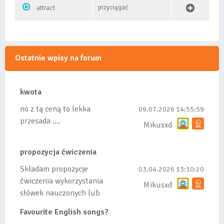
przyciągać
attract
Ostatnie wpisy na forum
kwota
no z tą ceną to lekka
09.07.2026 14:55:59
przesada ....
Mikusxd
propozycja ćwiczenia
Składam propozycje
03.04.2026 13:10:20
ćwiczenia wykorzystania
Mikusxd
słówek nauczonych lub
dodanych do listy, czy
Favourite English songs?
tez ze wszys...