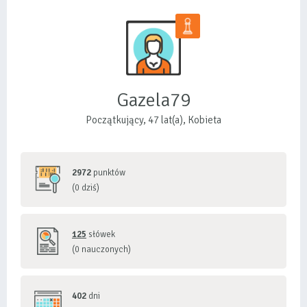
Gazela79
Początkujący, 47 lat(a), Kobieta
2972
punktów
(0 dziś)
125
słówek
(0 nauczonych)
402
dni