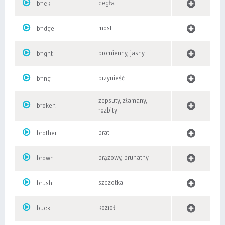
cegła
brick
most
bridge
promienny, jasny
bright
przynieść
bring
zepsuty, złamany,
broken
rozbity
brat
brother
brązowy, brunatny
brown
szczotka
brush
kozioł
buck