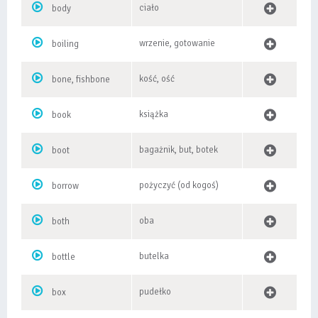
ciało
body
wrzenie, gotowanie
boiling
kość, ość
bone, fishbone
książka
book
bagażnik, but, botek
boot
pożyczyć (od kogoś)
borrow
oba
both
butelka
bottle
pudełko
box