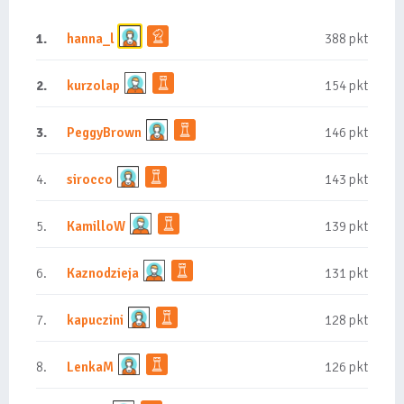
1.
hanna_l
388 pkt
2.
kurzolap
154 pkt
3.
PeggyBrown
146 pkt
4.
sirocco
143 pkt
5.
KamilloW
139 pkt
6.
Kaznodzieja
131 pkt
7.
kapuczini
128 pkt
8.
LenkaM
126 pkt