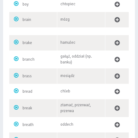
chłopiec
boy
mózg
brain
hamulec
brake
gałąź, oddział (np.
branch
banku)
mosiądz
brass
chleb
bread
złamać, przerwać,
break
przerwa
oddech
breath