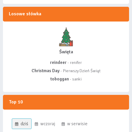
Losowe słówka
Święta
reindeer
- renifer
Christmas Day
- Pierwszy Dzień Świąt
toboggan
- sanki
Top 10
dziś
wczoraj
w serwisie