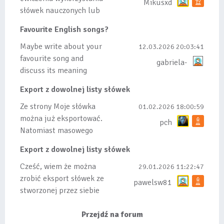
Mikusxd
słówek nauczonych lub
dodanych do listy, czy
Favourite English songs?
tez ze wszys...
Maybe write about your
12.03.2026 20:03:41
favourite song and
gabriela-
discuss its meaning
Export z dowolnej listy słówek
Ze strony Moje słówka
01.02.2026 18:00:59
można już eksportować.
pch
Natomiast masowego
importu nie będę robił
Export z dowolnej listy słówek
bo wiąże się...
Cześć, wiem że można
29.01.2026 11:22:47
zrobić eksport słówek ze
pawelsw81
stworzonej przez siebie
listy, albo z
wyróżnionych lis...
Przejdź na forum