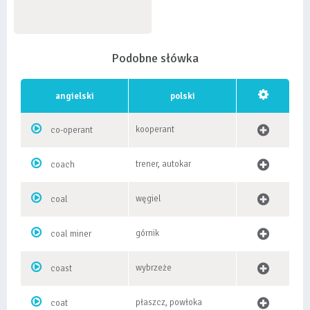
Podobne słówka
angielski
polski
kooperant
co-operant
trener, autokar
coach
węgiel
coal
górnik
coal miner
wybrzeże
coast
płaszcz, powłoka
coat