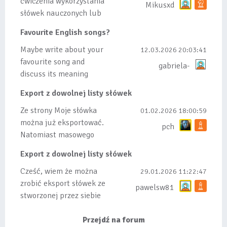
ćwiczenia wykorzystania
Mikusxd
słówek nauczonych lub
dodanych do listy, czy
Favourite English songs?
tez ze wszys...
Maybe write about your
12.03.2026 20:03:41
favourite song and
gabriela-
discuss its meaning
Export z dowolnej listy słówek
Ze strony Moje słówka
01.02.2026 18:00:59
można już eksportować.
pch
Natomiast masowego
importu nie będę robił
Export z dowolnej listy słówek
bo wiąże się...
Cześć, wiem że można
29.01.2026 11:22:47
zrobić eksport słówek ze
pawelsw81
stworzonej przez siebie
listy, albo z
wyróżnionych lis...
Przejdź na forum