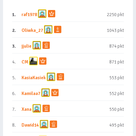
1.
raf1978
2250 pkt
2.
Oliwka_27
1043 pkt
3.
jjulie
874 pkt
4.
CM
871 pkt
5.
KasiaKasiek
553 pkt
6.
Kamilaa7
552 pkt
7.
Xana
550 pkt
8.
Dawid14
495 pkt