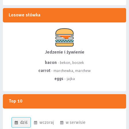
Losowe słówka
Jedzenie i żywienie
bacon
- bekon, boczek
carrot
- marchewka, marchew
eggs
- jajka
Top 10
dziś
wczoraj
w serwisie