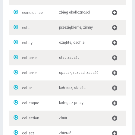
zbieg okoliczności
coincidence
przeziębienie, zimny
cold
ozięble, oschle
coldly
ulec zapaści
collapse
upadek, rozpad, zapaść
collapse
kołnierz, obroża
collar
kolega z pracy
colleague
zbiór
collection
zbierać
collect