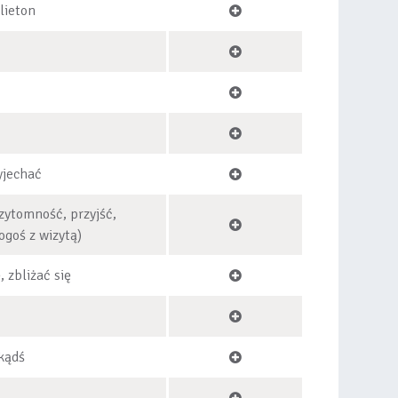
lieton
yjechać
zytomność, przyjść,
ogoś z wizytą)
, zbliżać się
kądś