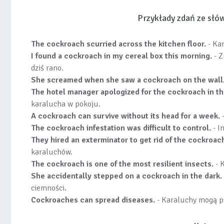
Przykłady zdań ze sł
The cockroach scurried across the kitchen floor.
- Kar
I found a cockroach in my cereal box this morning.
- Z
dziś rano.
She screamed when she saw a cockroach on the wall
The hotel manager apologized for the cockroach in t
karalucha w pokoju.
A cockroach can survive without its head for a week.
-
The cockroach infestation was difficult to control.
- I
They hired an exterminator to get rid of the cockroac
karaluchów.
The cockroach is one of the most resilient insects.
- 
She accidentally stepped on a cockroach in the dark.
ciemności.
Cockroaches can spread diseases.
- Karaluchy mogą p