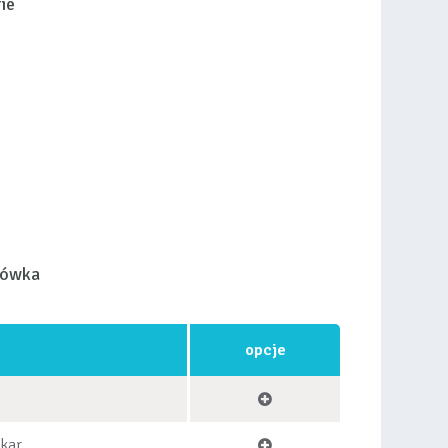
ie
łówka
opcje
okar