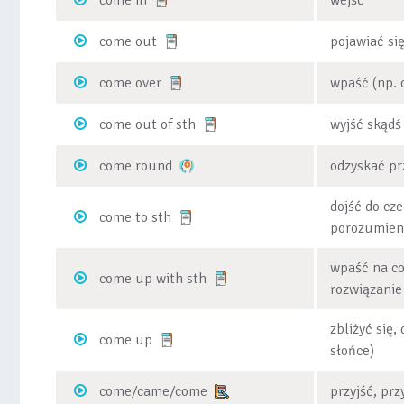
come in
wejść
come out
pojawiać si
come over
wpaść (np. 
come out of sth
wyjść skądś 
come round
odzyskać p
dojść do cze
come to sth
porozumieni
wpaść na co
come up with sth
rozwiązani
zbliżyć się,
come up
słońce)
come/came/come
przyjść, prz