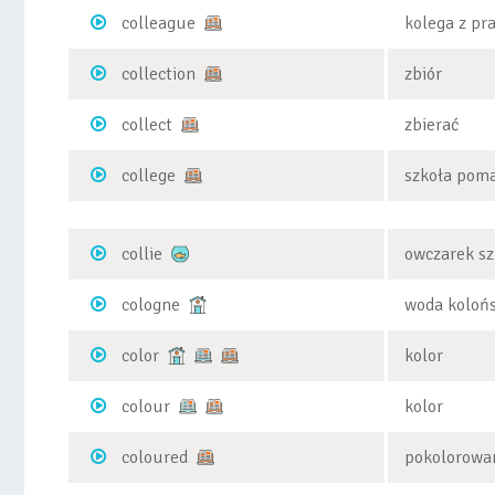
colleague
kolega z pr
collection
zbiór
collect
zbierać
college
szkoła poma
collie
owczarek sz
cologne
woda koloń
color
kolor
colour
kolor
coloured
pokolorowa