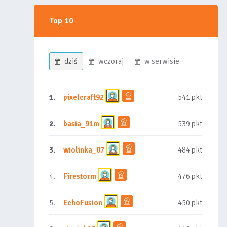
Top 10
dziś
wczoraj
w serwisie
1.
pixelcraft92
541 pkt
2.
basia_91m
539 pkt
3.
wiolinka_07
484 pkt
4.
Firestorm
476 pkt
5.
EchoFusion
450 pkt