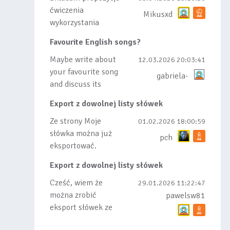
ćwiczenia
Mikusxd
wykorzystania
słówek nauczonych
Favourite English songs?
lub dodanych do
listy, czy tez ze
Maybe write about
12.03.2026 20:03:41
wszys...
your favourite song
gabriela-
and discuss its
meaning
Export z dowolnej listy słówek
Ze strony Moje
01.02.2026 18:00:59
słówka można już
pch
eksportować.
Natomiast
Export z dowolnej listy słówek
masowego importu
nie będę robił bo
Cześć, wiem że
29.01.2026 11:22:47
wiąże się...
można zrobić
pawelsw81
eksport słówek ze
stworzonej przez