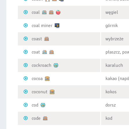
coal
węgiel
coal miner
górnik
coast
wybrzeże
coat
płaszcz, po
cockroach
karaluch
cocoa
kakao (napó
coconut
kokos
cod
dorsz
code
kod