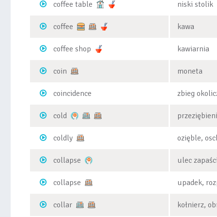
coffee table
niski stolik
coffee
kawa
coffee shop
kawiarnia
coin
moneta
coincidence
zbieg okolic
cold
przeziębien
coldly
ozięble, osc
collapse
ulec zapaśc
collapse
upadek, roz
collar
kołnierz, ob