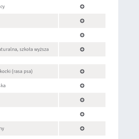
acy
turalna, szkoła wyższa
kocki (rasa psa)
ska
ny