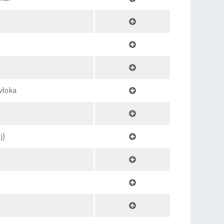
włoka
j)