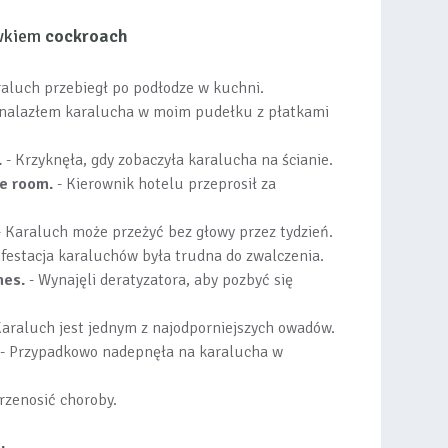
ówkiem
cockroach
aluch przebiegł po podłodze w kuchni.
nalazłem karalucha w moim pudełku z płatkami
.
- Krzyknęła, gdy zobaczyła karalucha na ścianie.
he room.
- Kierownik hotelu przeprosił za
 Karaluch może przeżyć bez głowy przez tydzień.
nfestacja karaluchów była trudna do zwalczenia.
hes.
- Wynajęli deratyzatora, aby pozbyć się
Karaluch jest jednym z najodporniejszych owadów.
- Przypadkowo nadepnęła na karalucha w
rzenosić choroby.