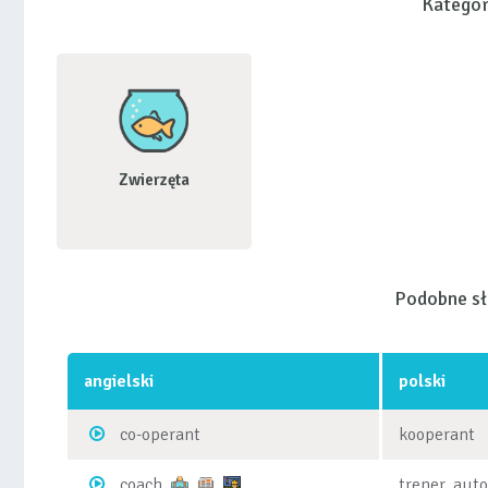
Kategor
Zwierzęta
Podobne s
angielski
polski
co-operant
kooperant
coach
trener, aut