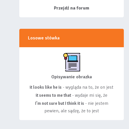
siebie listy, albo z
wyróżnionych lis...
Przejdź na forum
Losowe słówka
Opisywanie obrazka
- wygląda na to, że on jest
it looks like he is
- wydaje mi się, że
it seems to me that
- nie jestem
I'm not sure but I think it is
pewien, ale sądzę, że to jest