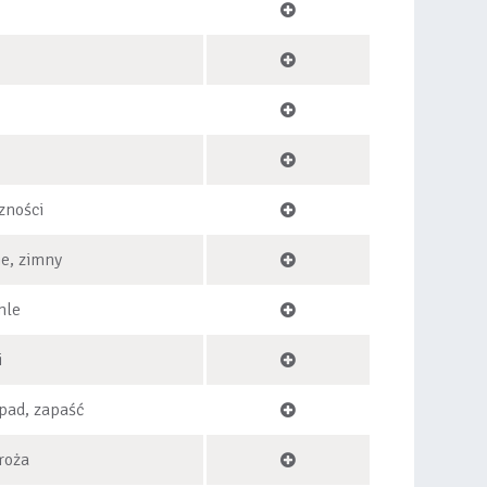
zności
ie, zimny
hle
i
pad, zapaść
roża