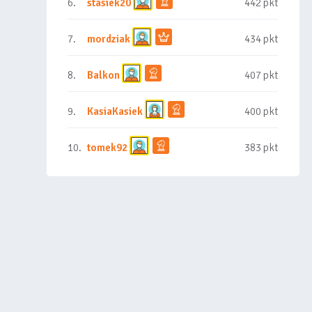
6.
stasiek20
442 pkt
7.
mordziak
434 pkt
8.
Balkon
407 pkt
9.
KasiaKasiek
400 pkt
10.
tomek92
383 pkt