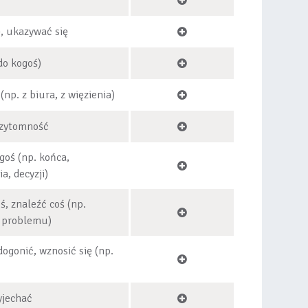
ę, ukazywać się
do kogoś)
(np. z biura, z więzienia)
rzytomność
goś (np. końca,
a, decyzji)
ś, znaleźć coś (np.
e problemu)
 dogonić, wznosić się (np.
yjechać