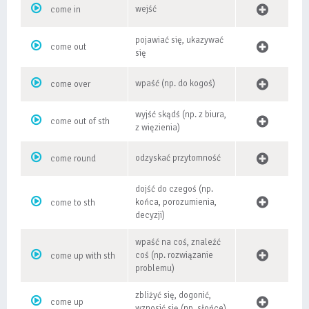
wejść
come in
pojawiać się, ukazywać
come out
się
wpaść (np. do kogoś)
come over
wyjść skądś (np. z biura,
come out of sth
z więzienia)
odzyskać przytomność
come round
dojść do czegoś (np.
końca, porozumienia,
come to sth
decyzji)
wpaść na coś, znaleźć
coś (np. rozwiązanie
come up with sth
problemu)
zbliżyć się, dogonić,
come up
wznosić się (np. słońce)