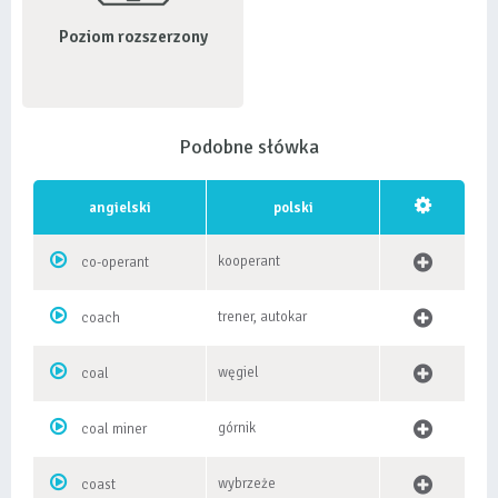
Poziom rozszerzony
Podobne słówka
angielski
polski
kooperant
co-operant
trener, autokar
coach
węgiel
coal
górnik
coal miner
wybrzeże
coast