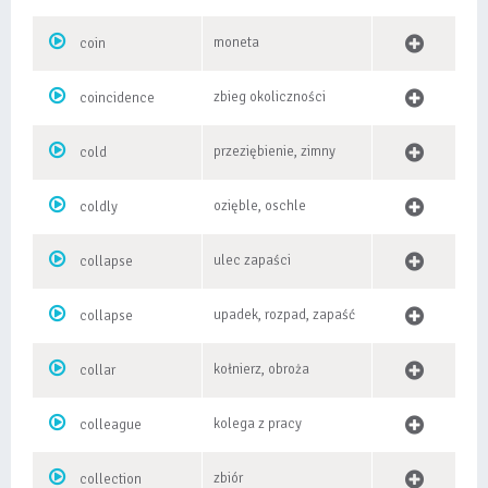
moneta
coin
zbieg okoliczności
coincidence
przeziębienie, zimny
cold
ozięble, oschle
coldly
ulec zapaści
collapse
upadek, rozpad, zapaść
collapse
kołnierz, obroża
collar
kolega z pracy
colleague
zbiór
collection