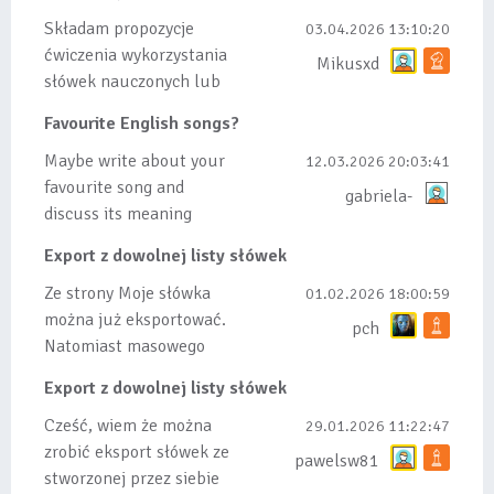
Składam propozycje
03.04.2026 13:10:20
ćwiczenia wykorzystania
Mikusxd
słówek nauczonych lub
dodanych do listy, czy
Favourite English songs?
tez ze wszys...
Maybe write about your
12.03.2026 20:03:41
favourite song and
gabriela-
discuss its meaning
Export z dowolnej listy słówek
Ze strony Moje słówka
01.02.2026 18:00:59
można już eksportować.
pch
Natomiast masowego
importu nie będę robił
Export z dowolnej listy słówek
bo wiąże się...
Cześć, wiem że można
29.01.2026 11:22:47
zrobić eksport słówek ze
pawelsw81
stworzonej przez siebie