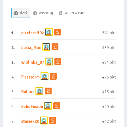
dziś
wczoraj
w serwisie
1.
pixelcraft92
541 pkt
2.
basia_91m
539 pkt
3.
wiolinka_07
484 pkt
4.
Firestorm
476 pkt
5.
Balkon
473 pkt
6.
EchoFusion
450 pkt
7.
stasiek20
442 pkt