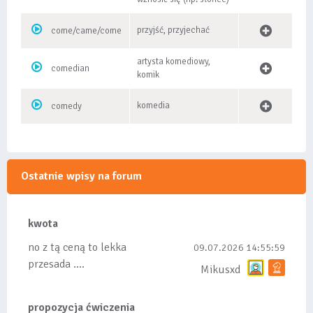
przyjść, przyjechać
come/came/come
artysta komediowy,
comedian
komik
komedia
comedy
Ostatnie wpisy na forum
kwota
no z tą ceną to lekka
09.07.2026 14:55:59
przesada ....
Mikusxd
propozycja ćwiczenia