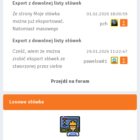
Export z dowolnej listy słówek
Ze strony Moje słówka
01.02.2026 18:00:59
można już eksportować.
pch
Natomiast masowego
importu nie będę robił
Export z dowolnej listy słówek
bo wiąże się...
Cześć, wiem że można
29.01.2026 11:22:47
zrobić eksport słówek ze
pawelsw81
stworzonej przez siebie
listy, albo z
wyróżnionych lis...
Przejdź na forum
Losowe słówka