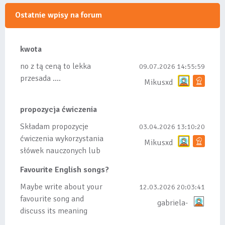
Ostatnie wpisy na forum
kwota
no z tą ceną to lekka
09.07.2026 14:55:59
przesada ....
Mikusxd
propozycja ćwiczenia
Składam propozycje
03.04.2026 13:10:20
ćwiczenia wykorzystania
Mikusxd
słówek nauczonych lub
dodanych do listy, czy
Favourite English songs?
tez ze wszys...
Maybe write about your
12.03.2026 20:03:41
favourite song and
gabriela-
discuss its meaning