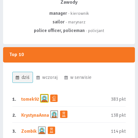
Zawody
manager
- kierownik
sailor
- marynarz
police officer, policeman
- policjant
Top 10
dziś
wczoraj
w serwisie
1.
tomek92
383 pkt
2.
KrystynaAnna
138 pkt
3.
Zombik
114 pkt