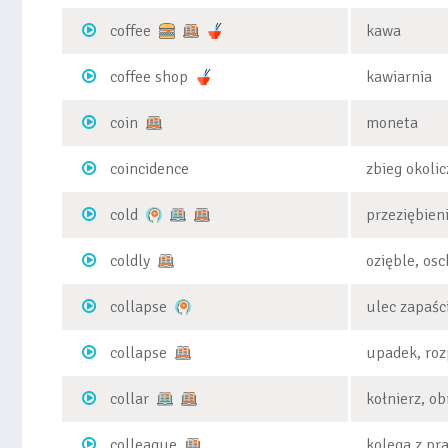
coffee
kawa
coffee shop
kawiarnia
coin
moneta
coincidence
zbieg okolic
cold
przeziębien
coldly
ozięble, osc
collapse
ulec zapaśc
collapse
upadek, roz
collar
kołnierz, ob
colleague
kolega z pr