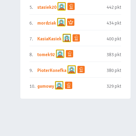
5.
stasiek20
442 pkt
6.
mordziak
434 pkt
7.
KasiaKasiek
400 pkt
8.
tomek92
383 pkt
9.
PioterKonefka
380 pkt
10.
gumowy
329 pkt