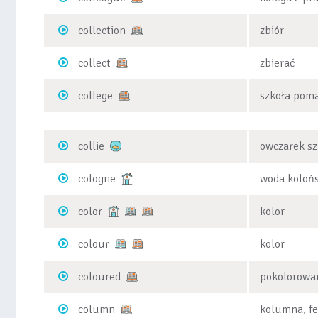
collection
zbiór
collect
zbierać
college
szkoła poma
collie
owczarek sz
cologne
woda koloń
color
kolor
colour
kolor
coloured
pokolorowa
column
kolumna, fe