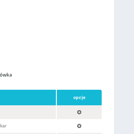
łówka
opcje
okar