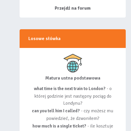
siebie listy, albo z
wyróżnionych lis...
Przejdź na forum
Losowe słówka
Matura ustna podstawowa
- o
what time is the next train to London?
której godzinie jest następny pociąg do
Londynu?
- czy możesz mu
can you tell him I called?
powiedzieć, że dzwoniłem?
- ile kosztuje
how much is a single ticket?