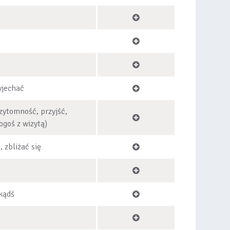
yjechać
zytomność, przyjść,
ogoś z wizytą)
, zbliżać się
kądś