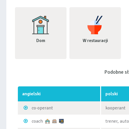
Dom
W restauracji
Podobne s
angielski
polski
co-operant
kooperant
coach
trener, aut