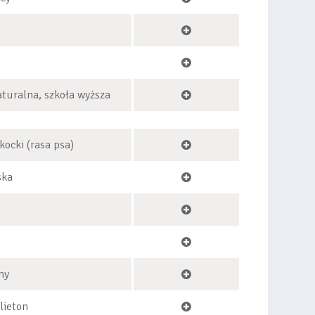
turalna, szkoła wyższa
kocki (rasa psa)
ska
ny
lieton