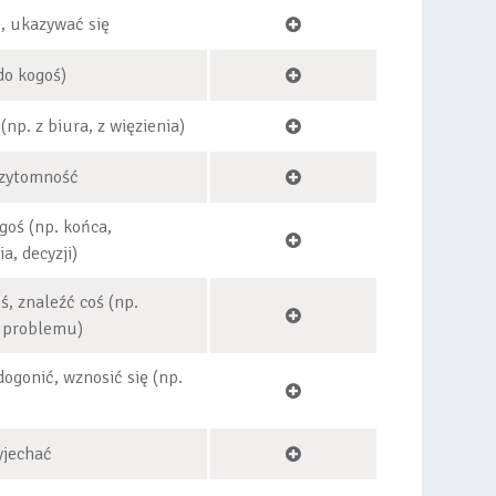
ę, ukazywać się
do kogoś)
(np. z biura, z więzienia)
rzytomność
goś (np. końca,
a, decyzji)
ś, znaleźć coś (np.
e problemu)
 dogonić, wznosić się (np.
yjechać