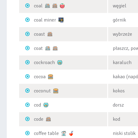
coal
węgiel
coal miner
górnik
coast
wybrzeże
coat
płaszcz, po
cockroach
karaluch
cocoa
kakao (napó
coconut
kokos
cod
dorsz
code
kod
coffee table
niski stolik