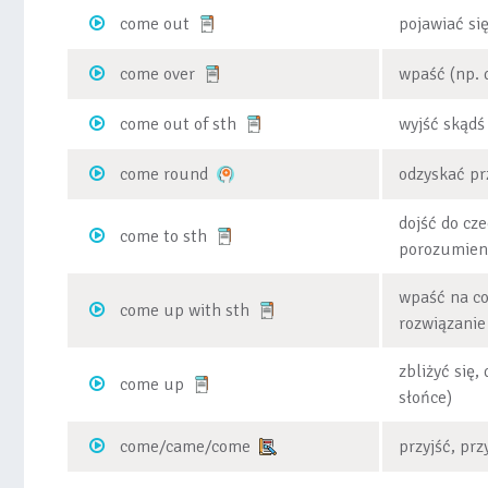
come out
pojawiać si
come over
wpaść (np. 
come out of sth
wyjść skądś 
come round
odzyskać p
dojść do cze
come to sth
porozumieni
wpaść na co
come up with sth
rozwiązani
zbliżyć się,
come up
słońce)
come/came/come
przyjść, prz