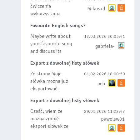
ćwiczenia
Mikusxd
wykorzystania
słówek nauczonych
Favourite English songs?
lub dodanych do
listy, czy tez ze
Maybe write about
12.03.2026 20:03:41
wszys...
your favourite song
gabriela-
and discuss its
meaning
Export z dowolnej listy słówek
Ze strony Moje
01.02.2026 18:00:59
słówka można już
pch
eksportować.
Natomiast
Export z dowolnej listy słówek
masowego importu
nie będę robił bo
Cześć, wiem że
29.01.2026 11:22:47
wiąże się...
można zrobić
pawelsw81
eksport słówek ze
stworzonej przez