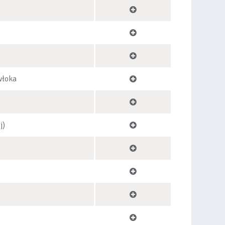
włoka
j)