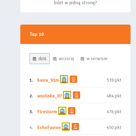
bilet w jedną stronę?
Top 10
dziś
wczoraj
w serwisie
1.
basia_91m
539 pkt
2.
wiolinka_07
484 pkt
3.
Firestorm
476 pkt
4.
EchoFusion
450 pkt