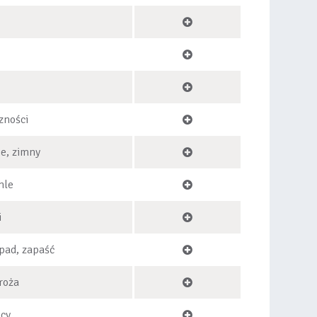
zności
ie, zimny
hle
i
pad, zapaść
roża
acy