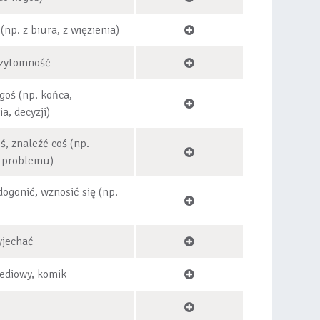
(np. z biura, z więzienia)
rzytomność
goś (np. końca,
a, decyzji)
ś, znaleźć coś (np.
e problemu)
 dogonić, wznosić się (np.
yjechać
ediowy, komik