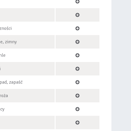
zności
ie, zimny
hle
i
pad, zapaść
roża
acy