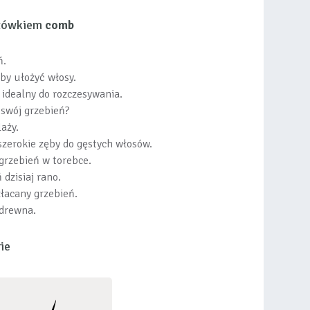
słówkiem
comb
ń.
aby ułożyć włosy.
t idealny do rozczesywania.
 swój grzebień?
aży.
zerokie zęby do gęstych włosów.
grzebień w torebce.
 dzisiaj rano.
łacany grzebień.
 drewna.
ie