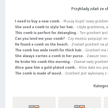
Przykłady zdań ze 
I need to buy a new comb.
- Muszę kupić nowy grzebie
She used a comb to style her hair.
- Użyła grzebienia, 
This comb is perfect for detangling.
- Ten grzebień jes
Can you lend me your comb?
- Czy możesz pożyczyć mi
He found a comb on the beach.
- Znalazł grzebień na pl
The comb has wide teeth for thick hair.
- Grzebień ma s
She always carries a comb in her purse.
- Zawsze nosi 
He broke his comb this morning.
- Złamał swój grzebień
Alice gave him a gold-plated comb.
- Alice dała mu poz
The comb is made of wood.
- Grzebień jest wykonany z
Kategor