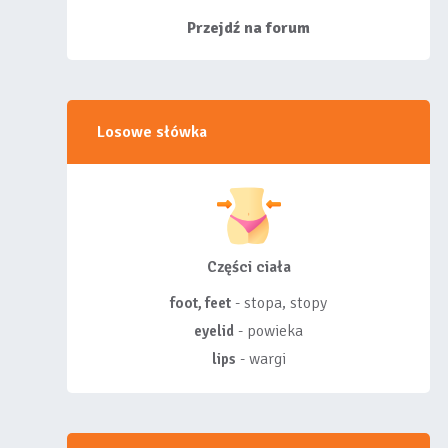
siebie listy, albo z
wyróżnionych lis...
Przejdź na forum
Losowe słówka
Części ciała
- stopa, stopy
foot, feet
- powieka
eyelid
- wargi
lips