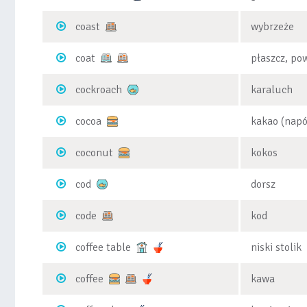
coast
wybrzeże
coat
płaszcz, po
cockroach
karaluch
cocoa
kakao (napó
coconut
kokos
cod
dorsz
code
kod
coffee table
niski stolik
coffee
kawa