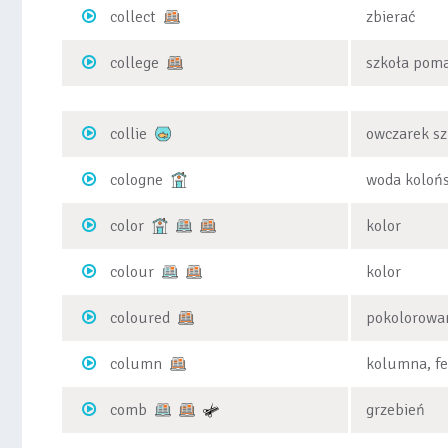
collect
zbierać
college
szkoła poma
collie
owczarek sz
cologne
woda koloń
color
kolor
colour
kolor
coloured
pokolorowa
column
kolumna, fe
comb
grzebień