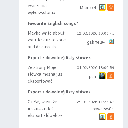
ćwiczenia
Mikusxd
wykorzystania
słówek nauczonych
Favourite English songs?
lub dodanych do
listy, czy tez ze
Maybe write about
12.03.2026 20:03:41
wszys...
your favourite song
gabriela-
and discuss its
meaning
Export z dowolnej listy słówek
Ze strony Moje
01.02.2026 18:00:59
słówka można już
pch
eksportować.
Natomiast
Export z dowolnej listy słówek
masowego importu
nie będę robił bo
Cześć, wiem że
29.01.2026 11:22:47
wiąże się...
można zrobić
pawelsw81
eksport słówek ze
stworzonej przez