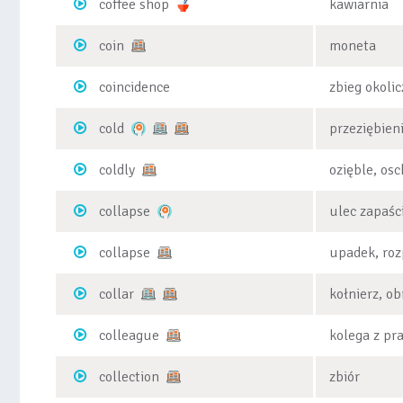
coffee shop
kawiarnia
coin
moneta
coincidence
zbieg okolic
cold
przeziębien
coldly
ozięble, osc
collapse
ulec zapaśc
collapse
upadek, roz
collar
kołnierz, ob
colleague
kolega z pr
collection
zbiór