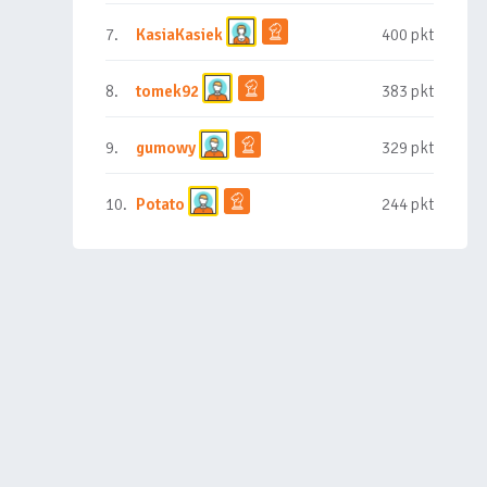
7.
KasiaKasiek
400 pkt
8.
tomek92
383 pkt
9.
gumowy
329 pkt
10.
Potato
244 pkt