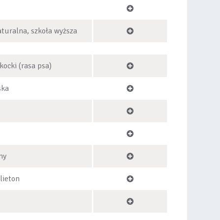
turalna, szkoła wyższa
kocki (rasa psa)
ska
ny
lieton