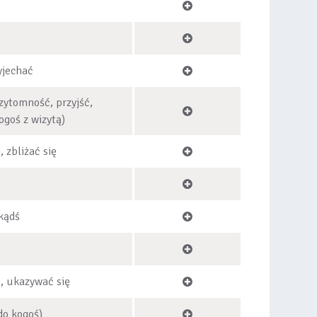
yjechać
zytomność, przyjść,
ogoś z wizytą)
, zbliżać się
kądś
ę, ukazywać się
do kogoś)