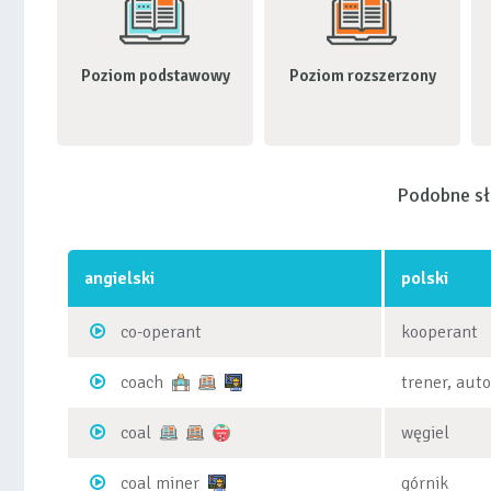
Poziom podstawowy
Poziom rozszerzony
Podobne s
angielski
polski
co-operant
kooperant
coach
trener, aut
coal
węgiel
coal miner
górnik