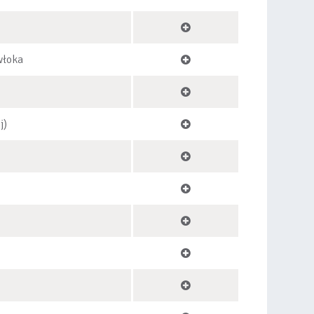
włoka
j)