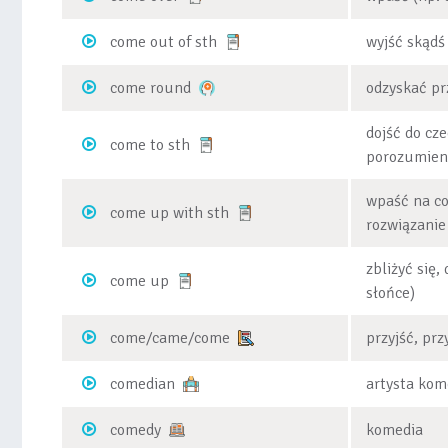
come out of sth
wyjść skądś 
come round
odzyskać p
dojść do cze
come to sth
porozumieni
wpaść na co
come up with sth
rozwiązani
zbliżyć się,
come up
słońce)
come/came/come
przyjść, prz
comedian
artysta kom
comedy
komedia