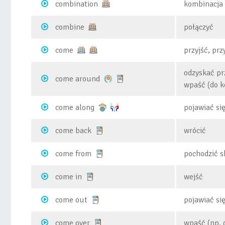
combination
kombinacja
combine
połączyć
come
przyjść, prz
odzyskać pr
come around
wpaść (do k
come along
pojawiać się
come back
wrócić
come from
pochodzić s
come in
wejść
come out
pojawiać si
come over
wpaść (np. 