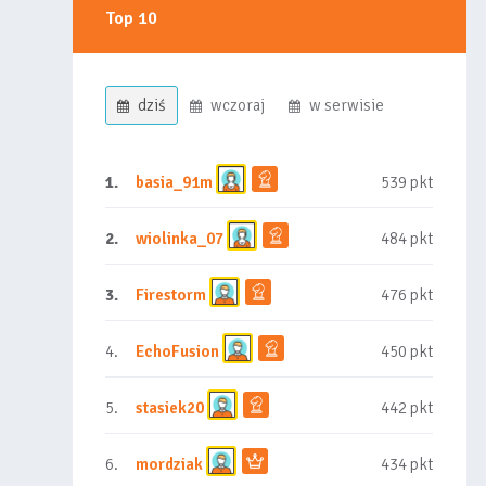
Top 10
dziś
wczoraj
w serwisie
1.
basia_91m
539 pkt
2.
wiolinka_07
484 pkt
3.
Firestorm
476 pkt
4.
EchoFusion
450 pkt
5.
stasiek20
442 pkt
6.
mordziak
434 pkt