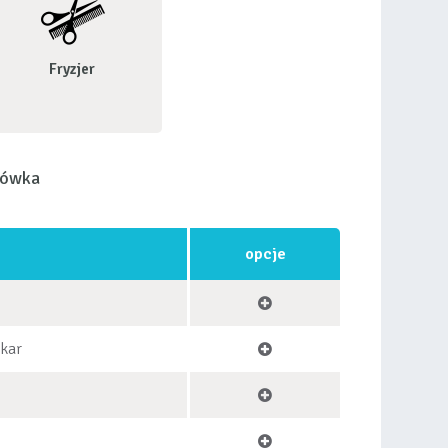
Fryzjer
łówka
opcje
okar