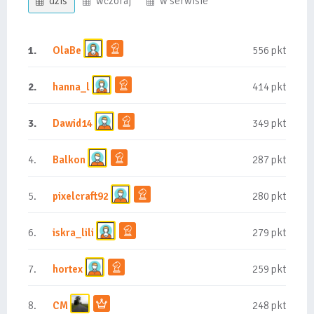
dziś
wczoraj
w serwisie
1.
OlaBe
556 pkt
2.
hanna_l
414 pkt
3.
Dawid14
349 pkt
4.
Balkon
287 pkt
5.
pixelcraft92
280 pkt
6.
iskra_lili
279 pkt
7.
hortex
259 pkt
8.
CM
248 pkt