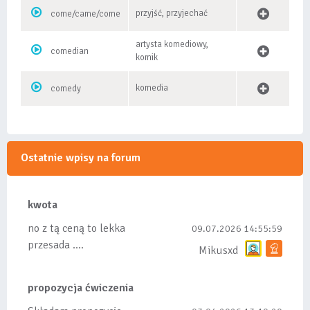
przyjść, przyjechać
come/came/come
artysta komediowy,
comedian
komik
komedia
comedy
Ostatnie wpisy na forum
kwota
no z tą ceną to lekka
09.07.2026 14:55:59
przesada ....
Mikusxd
propozycja ćwiczenia