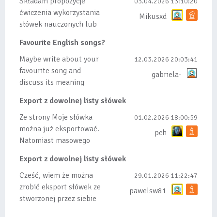
Składam propozycje
03.04.2026 13:10:20
ćwiczenia wykorzystania
Mikusxd
słówek nauczonych lub
dodanych do listy, czy
Favourite English songs?
tez ze wszys...
Maybe write about your
12.03.2026 20:03:41
favourite song and
gabriela-
discuss its meaning
Export z dowolnej listy słówek
Ze strony Moje słówka
01.02.2026 18:00:59
można już eksportować.
pch
Natomiast masowego
importu nie będę robił
Export z dowolnej listy słówek
bo wiąże się...
Cześć, wiem że można
29.01.2026 11:22:47
zrobić eksport słówek ze
pawelsw81
stworzonej przez siebie
listy, albo z