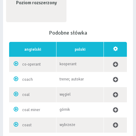
Poziom rozszerzony
Podobne słówka
angielski
polski
kooperant
co-operant
trener, autokar
coach
węgiel
coal
górnik
coal miner
wybrzeże
coast