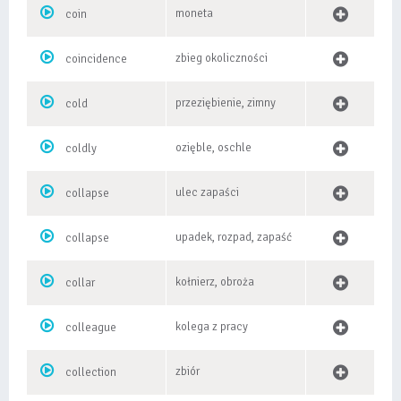
moneta
coin
zbieg okoliczności
coincidence
przeziębienie, zimny
cold
ozięble, oschle
coldly
ulec zapaści
collapse
upadek, rozpad, zapaść
collapse
kołnierz, obroża
collar
kolega z pracy
colleague
zbiór
collection